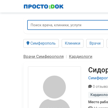
Перейти
к
основному
содержанию
Симферополь
Клиники
Врачи
Врачи Симферополя
Кардиологи
Сидор
Симферо
0 отзыво
Кардиоло
Место раб