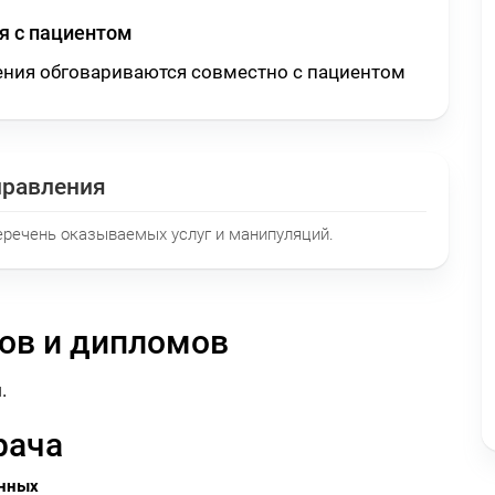
 с пациентом
ения обговариваются совместно с пациентом
правления
еречень оказываемых услуг и манипуляций.
ов и дипломов
.
рача
анных