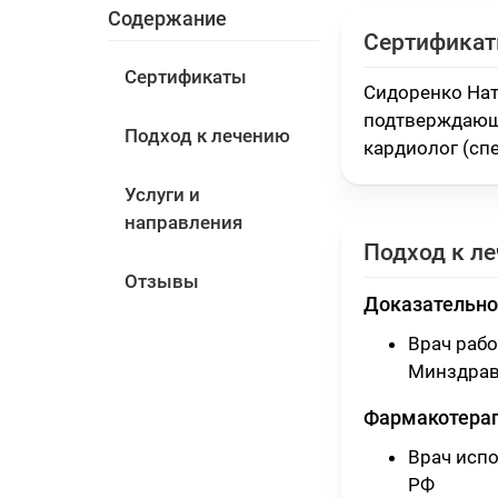
Содержание
Сертифика
Сертификаты
Сидоренко Нат
подтверждающ
Подход к лечению
кардиолог (сп
Услуги и
направления
Подход к л
Отзывы
Доказательно
Врач раб
Минздрав
Фармакотера
Врач исп
РФ