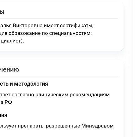
ты
алья Викторовна имеет сертификаты,
ие образование по специальностям:
ециалист)
.
ечению
сть и методология
отает согласно клиническим рекомендациям
а РФ
пия
ользует препараты разрешенные Минздравом