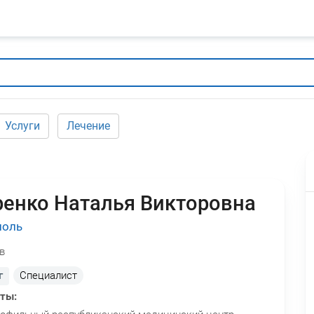
Услуги
Лечение
енко Наталья Викторовна
поль
в
г
Специалист
оты: