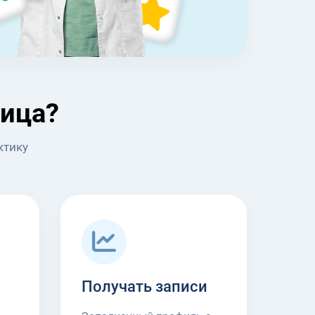
ница?
ктику
Получать записи