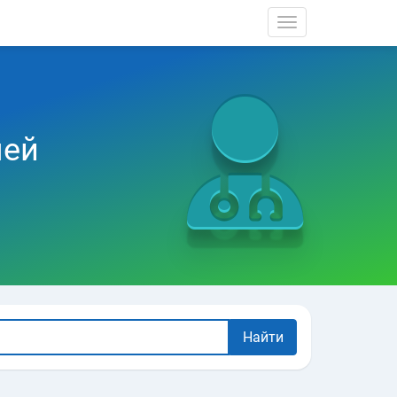
Toggle navigati
чей
Найти