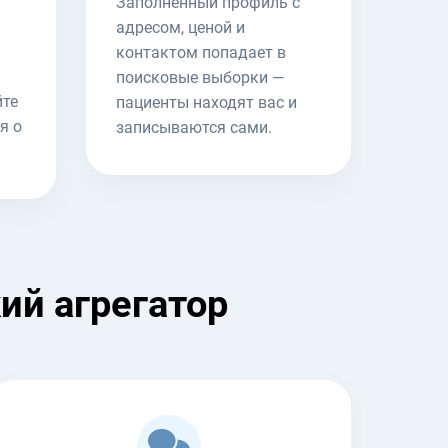
Заполненный профиль с
адресом, ценой и
контактом попадает в
поисковые выборки —
йте
пациенты находят вас и
я о
записываются сами.
ий агрегатор