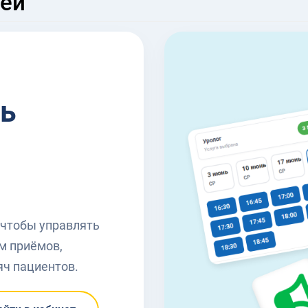
чей
ь
 чтобы управлять
м приёмов,
яч пациентов.