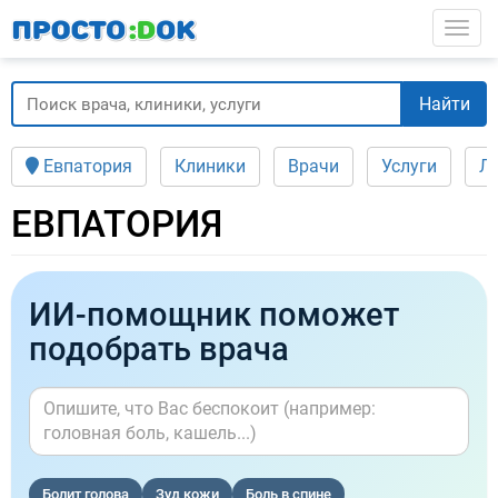
Перейти
Togg
к
основному
содержанию
Найти
Евпатория
Клиники
Врачи
Услуги
Л
ЕВПАТОРИЯ
ИИ-помощник поможет
подобрать врача
Болит голова
Зуд кожи
Боль в спине