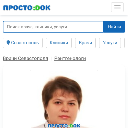
Перейти
Togg
к
основному
содержанию
Найти
Севастополь
Клиники
Врачи
Услуги
Врачи Севастополя
Рентгенологи