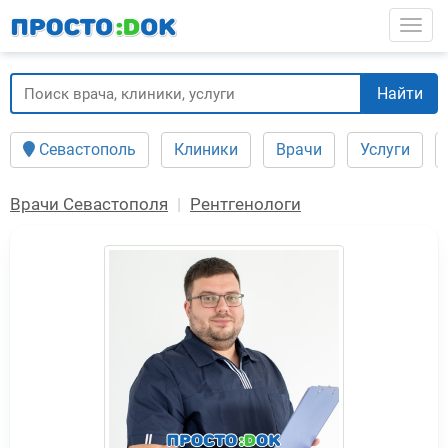
Перейти
Togg
к
основному
содержанию
Найти
Севастополь
Клиники
Врачи
Услуги
Врачи Севастополя
Рентгенологи