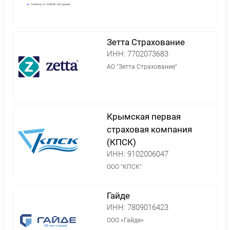
Зетта Страхование
ИНН:
7702073683
АО "Зетта Страхование"
Крымская первая
страховая компания
(КПСК)
ИНН:
9102006047
ООО "КПСК"
Гайде
ИНН:
7809016423
ООО «Гайде»