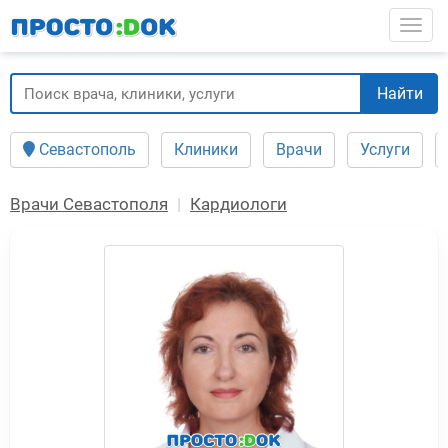
Перейти
Togg
к
основному
содержанию
Найти
Севастополь
Клиники
Врачи
Услуги
Врачи Севастополя
Кардиологи