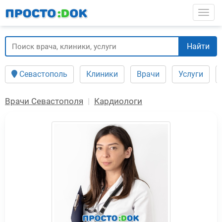
Перейти
Togg
к
основному
содержанию
Найти
Севастополь
Клиники
Врачи
Услуги
Врачи Севастополя
Кардиологи