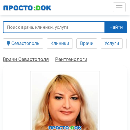
Перейти
Togg
к
основному
содержанию
Найти
Севастополь
Клиники
Врачи
Услуги
Врачи Севастополя
Рентгенологи