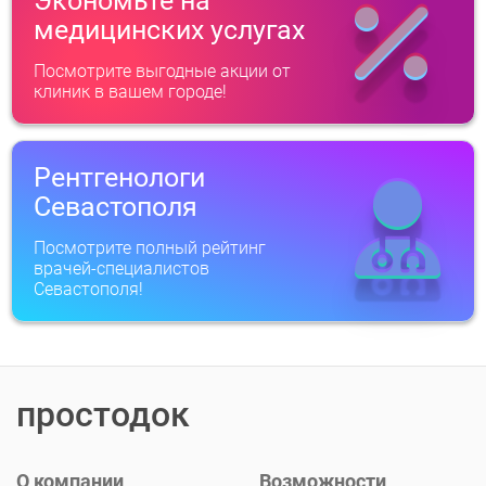
Экономьте на
медицинских услугах
Посмотрите выгодные акции от
клиник в вашем городе!
Рентгенологи
Севастополя
Посмотрите полный рейтинг
врачей-специалистов
Севастополя!
простодок
О компании
Возможности