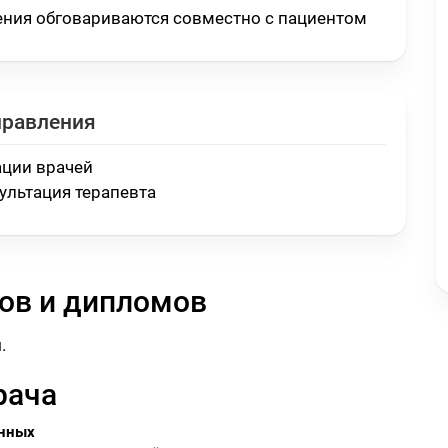
ения обговариваются совместно с пациентом
правления
ации врачей
ультация терапевта
ов и дипломов
.
рача
анных