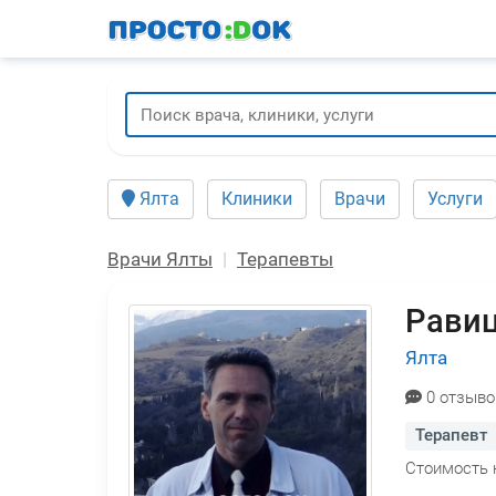
Перейти
к
основному
содержанию
Ялта
Клиники
Врачи
Услуги
Врачи Ялты
Терапевты
Равиц
Ялта
0 отзыво
Терапевт
Стоимость 