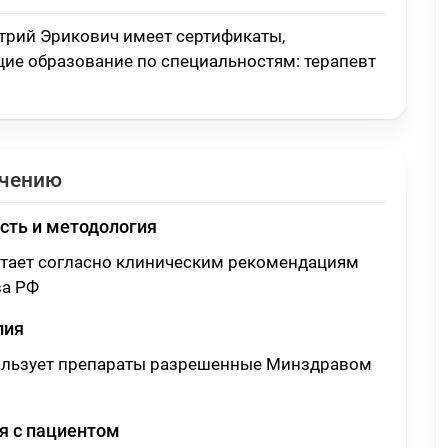
рий Эрикович имеет сертификаты,
ие образование по специальностям:
терапевт
ечению
сть и методология
отает согласно клиническим рекомендациям
а РФ
пия
ользует препараты разрешенные Минздравом
 с пациентом