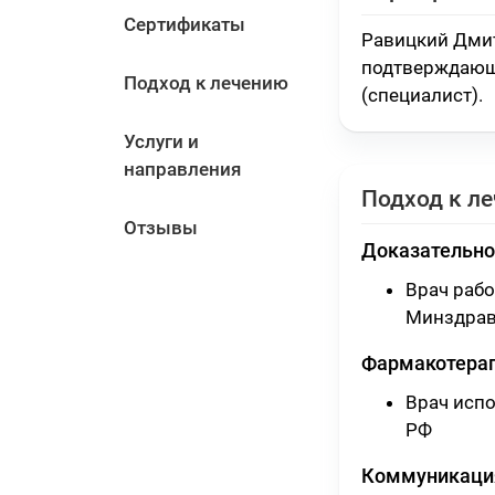
Сертификаты
Равицкий Дмит
подтверждающ
Подход к лечению
(специалист)
.
Услуги и
направления
Подход к л
Отзывы
Доказательно
Врач раб
Минздрав
Фармакотера
Врач исп
РФ
Коммуникация