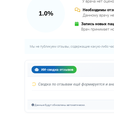
У врача нет оцен
Необходимы от
1.0%
Данному врачу не
Запись новых па
Врач принимает н
Мы не публикуем отзывы, содержащие какую-либо ча
ИИ-сводка отзывов
Сводка по отзывам ещё формируется и ана
Данные будут обновлены автоматически.