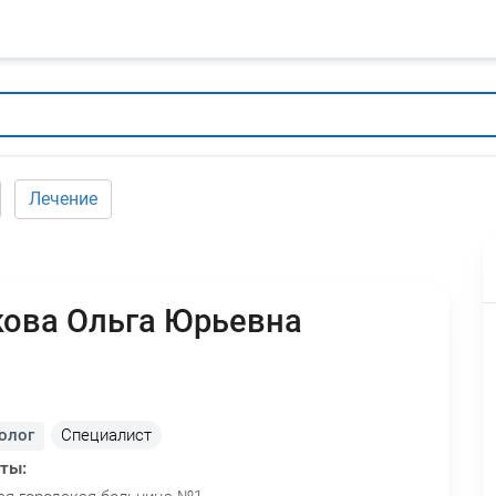
Лечение
ова Ольга Юрьевна
олог
Специалист
оты: