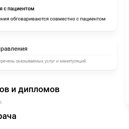
 с пациентом
ения обговариваются совместно с пациентом
правления
еречень оказываемых услуг и манипуляций.
ов и дипломов
.
рача