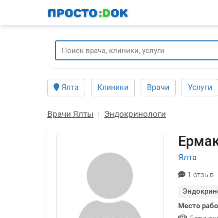
Перейти
к
основному
содержанию
Ялта
Клиники
Врачи
Услуги
Врачи Ялты
Эндокринологи
Ермак
Ялта
1 отзыв
Эндокрин
Место раб