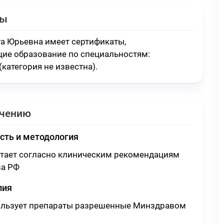
ты
а Юрьевна имеет сертификаты,
ие образование по специальностям:
(категория не известна)
.
ечению
сть и методология
отает согласно клиническим рекомендациям
а РФ
пия
ользует препараты разрешенные Минздравом