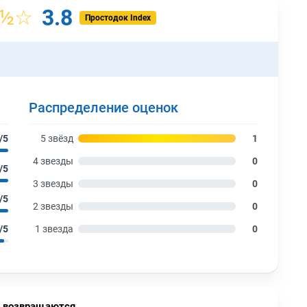
3.8
½☆
Простодок Index
Распределение оценок
/5
5 звёзд
1
4 звезды
0
/5
3 звезды
0
/5
2 звезды
0
/5
1 звезда
0
 возвращаются