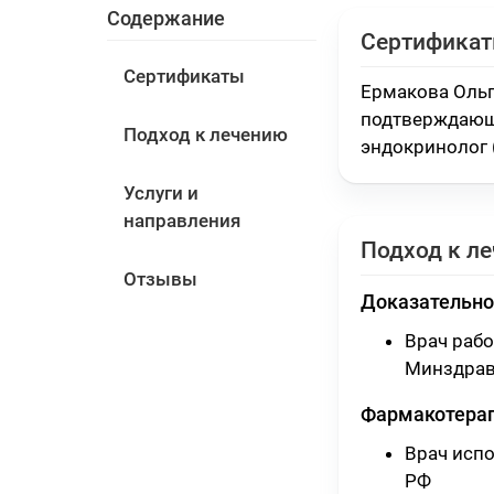
Содержание
Сертифика
Сертификаты
Ермакова Ольг
подтверждающ
Подход к лечению
эндокринолог 
Услуги и
направления
Подход к л
Отзывы
Доказательно
Врач раб
Минздрав
Фармакотера
Врач исп
РФ