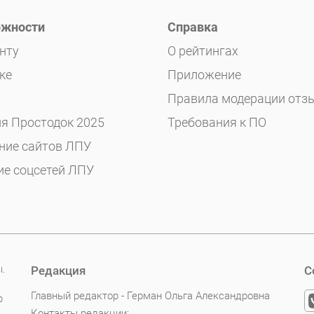
жности
Справка
нту
О рейтингах
ке
Приложение
Правила модерации отз
я Простодок 2025
Требования к ПО
ние сайтов ЛПУ
ие соцсетей ЛПУ
ы.
Редакция
С
Главный редактор - Герман Ольга Александровна
р
Контакты редакции: