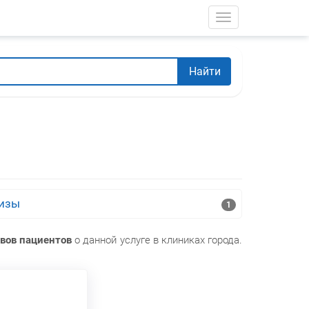
Toggle navigati
Найти
лизы
1
вов пациентов
о данной услуге в клиниках города.