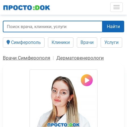
Перейти
Togg
к
основному
содержанию
Найти
Симферополь
Клиники
Врачи
Услуги
Врачи Симферополя
Дерматовенерологи