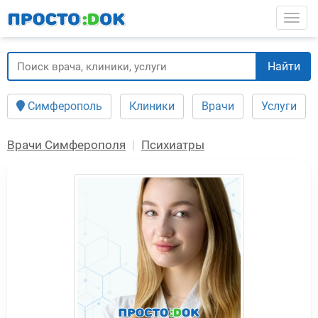
Перейти
Togg
к
основному
содержанию
Найти
Симферополь
Клиники
Врачи
Услуги
Врачи Симферополя
Психиатры