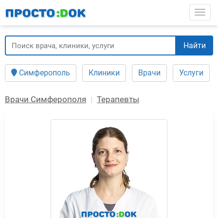
Перейти
Togg
к
основному
содержанию
Найти
Симферополь
Клиники
Врачи
Услуги
Врачи Симферополя
Терапевты