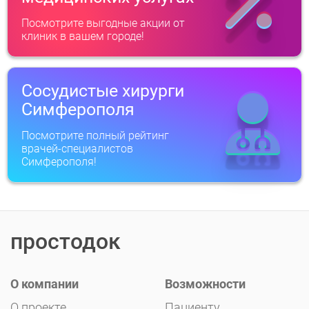
Посмотрите выгодные акции от
клиник в вашем городе!
Сосудистые хирурги
Симферополя
Посмотрите полный рейтинг
врачей-специалистов
Симферополя!
простодок
О компании
Возможности
О проекте
Пациенту