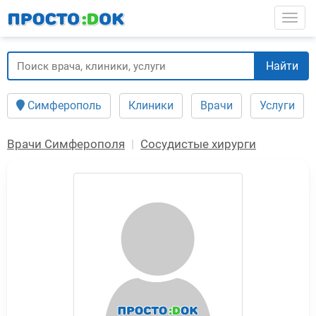
Перейти
Togg
к
основному
содержанию
Найти
Симферополь
Клиники
Врачи
Услуги
Врачи Симферополя
Сосудистые хирурги