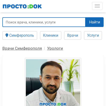
Перейти
Togg
к
основному
содержанию
Найти
Симферополь
Клиники
Врачи
Услуги
Врачи Симферополя
Урологи