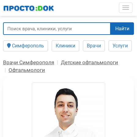
Перейти
Togg
к
основному
содержанию
Найти
Симферополь
Клиники
Врачи
Услуги
Врачи Симферополя
Детские офтальмологи
Офтальмологи