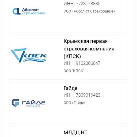
ИНН:
7728178835
ООО «Абсолют Страхование»
Крымская первая
страховая компания
(КПСК)
ИНН:
9102006047
ООО "КПСК"
Гайде
ИНН:
7809016423
ООО «Гайде»
МЛДЦ НТ