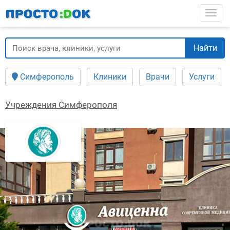
Перейти
Togg
к
основному
содержанию
Найти
Симферополь
Клиники
Врачи
Услуги
Учреждения Симферополя