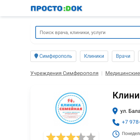
Перейти
к
основному
содержанию
Симферополь
Клиники
Врачи
Учреждения Симферополя
Медицинские
Клини
ул. Бал
+7 978
Понедел