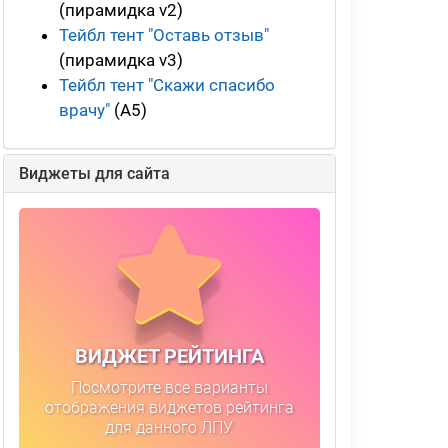
(пирамидка v2)
Тейбл тент "Оставь отзыв"
(пирамидка v3)
Тейбл тент "Скажи спасибо
врачу"
(А5)
Виджеты для сайта
ВИДЖЕТ РЕЙТИНГА
Посмотрите все варианты
отображения виджетов рейтинга
для данного ЛПУ.