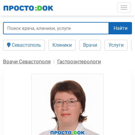
Перейти
Togg
к
основному
содержанию
Найти
Севастополь
Клиники
Врачи
Услуги
Врачи Севастополя
Гастроэнтерологи