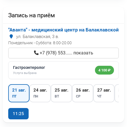
Запись на приём
"Аванта" - медицинский центр на Балаклавской
ул. Балаклавская, 3 в.
Понедельник - Суббота:
8:00-20:00
+7 (978) 553...... показать
Гастроэнтеролог
4 100 ₽
Услуга выбрана
21 авг.
24 авг.
25 авг.
26 авг.
27 авг.
31 а
ПТ
ПН
ВТ
СР
ЧТ
ПН
11:25