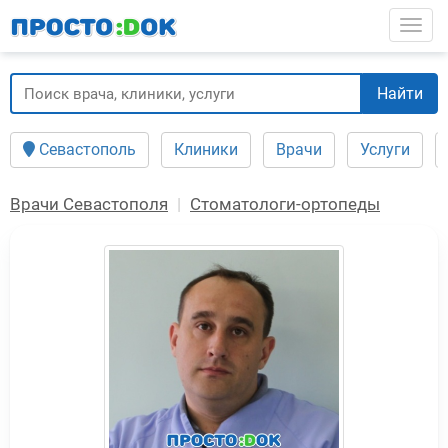
Перейти
Togg
к
основному
содержанию
Найти
Севастополь
Клиники
Врачи
Услуги
Врачи Севастополя
Стоматологи-ортопеды