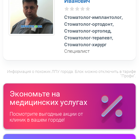
Иванович
Стоматолог-имплантолог,
Стоматолог-ортодонт,
Стоматолог-ортопед,
Стоматолог-терапевт,
Стоматолог-хирург
Специалист
Информация о похожих ЛПУ города. Блок можно отключить в тарифе
"Профи".
Экономьте на
медицинских услугах
Посмотрите выгодные акции от
клиник в вашем городе!