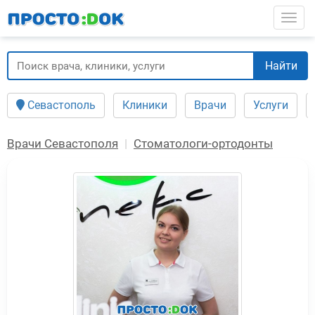
Перейти
Togg
к
основному
содержанию
Найти
Севастополь
Клиники
Врачи
Услуги
Врачи Севастополя
Стоматологи-ортодонты