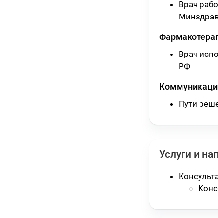
Врач раб
Минздрав
Фармакотера
Врач исп
РФ
Коммуникация
Пути реш
Услуги и на
Консульт
Конс