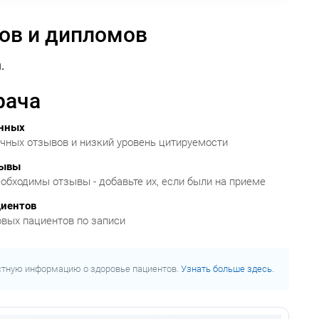
ов и дипломов
.
рача
анных
очных отзывов и низкий уровень цитируемости
зывы
обходимы отзывы - добавьте их, если были на приеме
циентов
овых пациентов по записи
стную информацию о здоровье пациентов.
Узнать больше здесь.