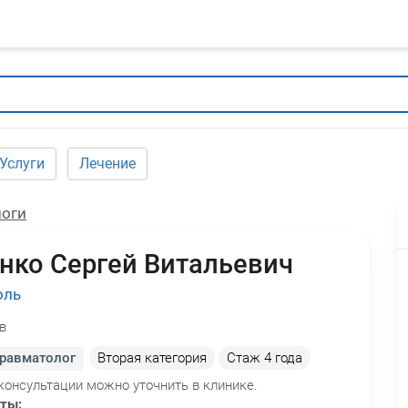
Услуги
Лечение
логи
нко Сергей Витальевич
оль
в
травматолог
Вторая категория
Стаж
4 года
консультации можно уточнить в клинике.
оты: