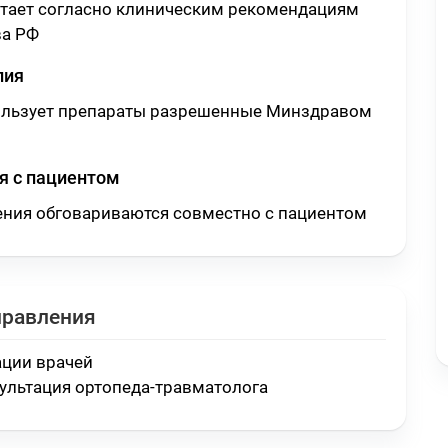
отает согласно клиническим рекомендациям
а РФ
пия
ользует препараты разрешенные Минздравом
 с пациентом
ения обговариваются совместно с пациентом
правления
ации врачей
ультация ортопеда-травматолога