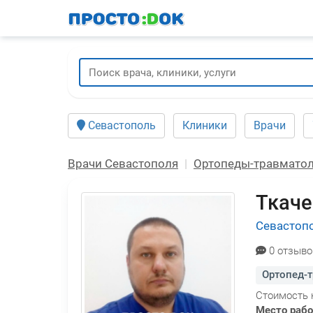
Перейти
к
основному
содержанию
Севастополь
Клиники
Врачи
Врачи Севастополя
Ортопеды-травмато
Ткаче
Севастоп
0 отзыво
Ортопед-
Стоимость 
Место раб