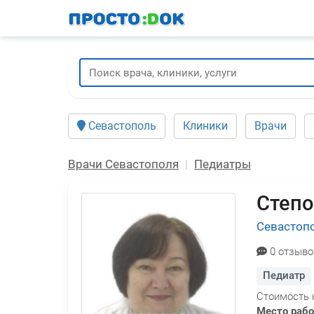
Перейти
к
основному
содержанию
Севастополь
Клиники
Врачи
Врачи Севастополя
Педиатры
Степо
Севастоп
0 отзыво
Педиатр
Стоимость 
Место раб