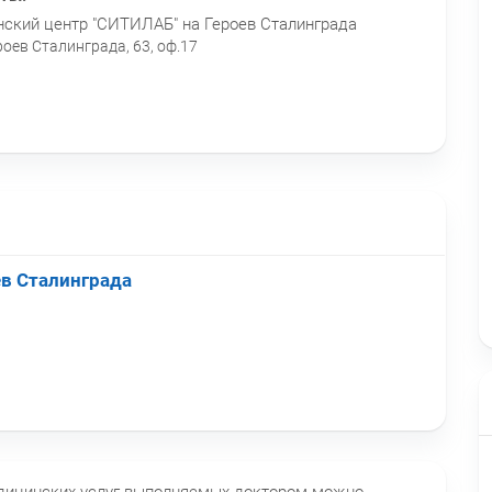
кий центр "СИТИЛАБ" на Героев Сталинграда
роев Сталинграда, 63, оф.17
ев Сталинграда
едицинских услуг выполняемых доктором можно