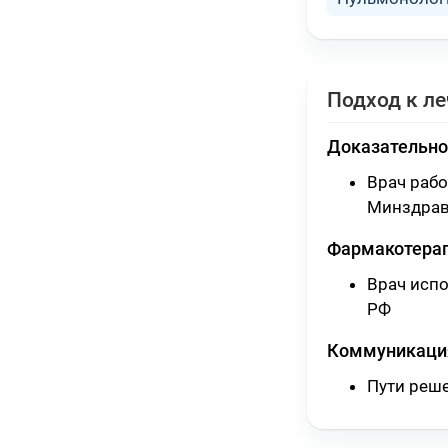
Подход к л
Доказательно
Врач раб
Минздрав
Фармакотера
Врач исп
РФ
Коммуникация
Пути реш