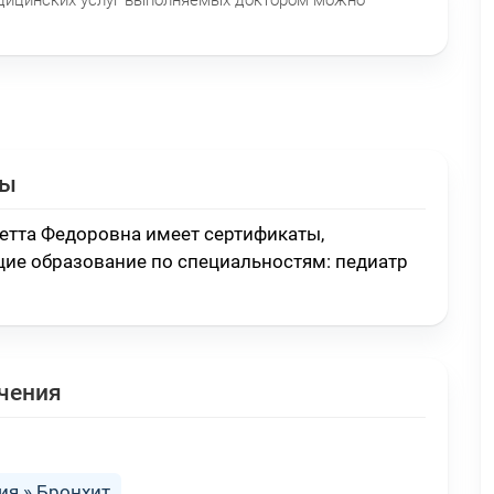
ты
етта Федоровна имеет сертификаты,
ие образование по специальностям:
педиатр
чения
я » Бронхит