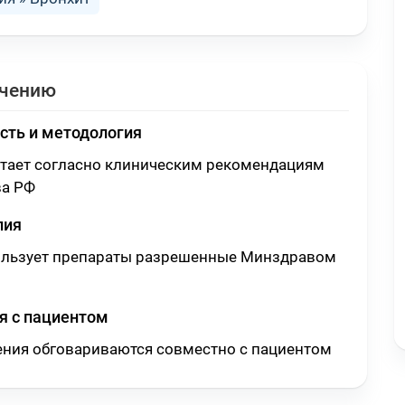
ечению
сть и методология
отает согласно клиническим рекомендациям
а РФ
пия
ользует препараты разрешенные Минздравом
 с пациентом
ения обговариваются совместно с пациентом