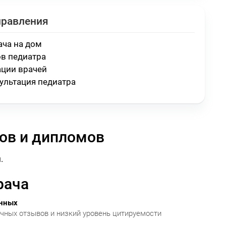
правления
ача на дом
в педиатра
ации врачей
ультация педиатра
ов и дипломов
.
рача
анных
очных отзывов и низкий уровень цитируемости