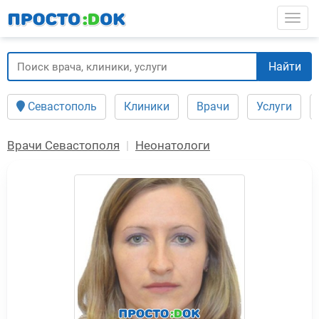
Перейти
Togg
к
основному
содержанию
Найти
Севастополь
Клиники
Врачи
Услуги
Врачи Севастополя
Неонатологи