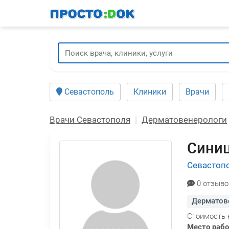
Перейти
к
основному
содержанию
Севастополь
Клиники
Врачи
Врачи Севастополя
Дерматовенерологи
Синиц
Севастоп
0 отзыво
Дерматов
Стоимость 
Место раб