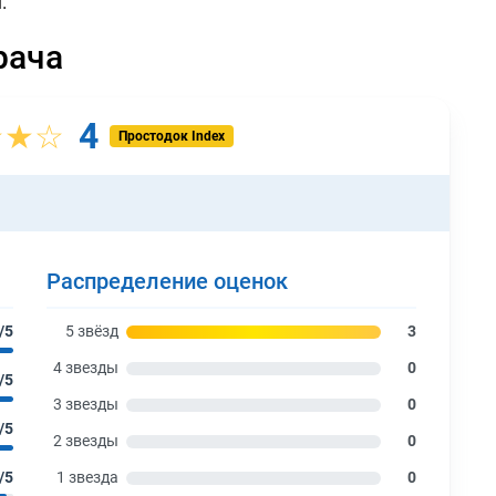
.
рача
4
★★☆
Простодок Index
Распределение оценок
/5
5 звёзд
3
4 звезды
0
/5
3 звезды
0
/5
2 звезды
0
/5
1 звезда
0