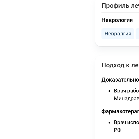
Профиль ле
Неврология
Невралгия
Подход к л
Доказательно
Врач раб
Минздрав
Фармакотера
Врач исп
РФ