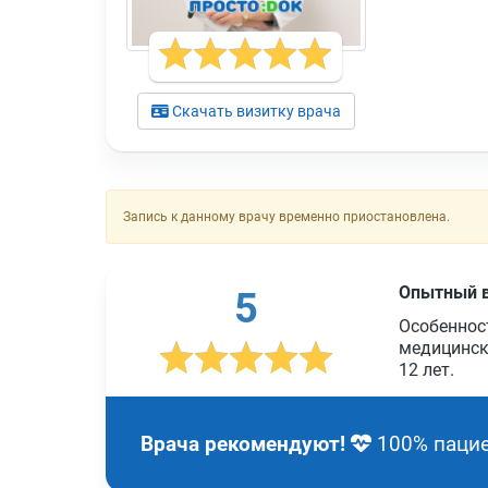
Скачать визитку врача
Запись к данному врачу временно приостановлена.
Опытный 
5
Особеннос
медицинск
12 лет
.
Врача рекомендуют!
100% пацие