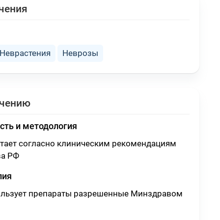
чения
Неврастения
Неврозы
ечению
сть и методология
отает согласно клиническим рекомендациям
а РФ
пия
ользует препараты разрешенные Минздравом