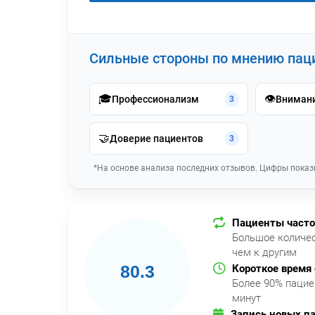
Сильные стороны по мнению пац
🎓
👁️
Профессионализм
Внимани
3
🤝
Доверие пациентов
3
*На основе анализа последних отзывов. Цифры показ
Пациенты часто
Большое количес
чем к другим
80.3
Короткое время
Более 90% пацие
минут
Запись новых п