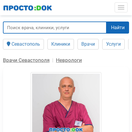
Перейти
Togg
к
основному
содержанию
Найти
Севастополь
Клиники
Врачи
Услуги
Врачи Севастополя
Неврологи