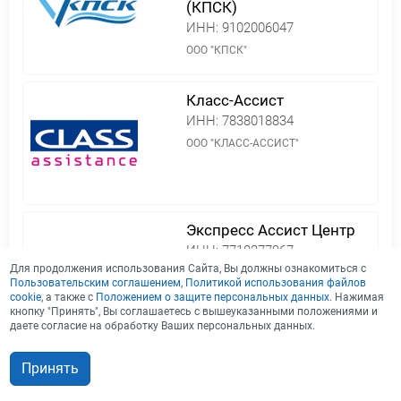
(КПСК)
ИНН:
9102006047
ООО "КПСК"
Класс-Ассист
ИНН:
7838018834
ООО "КЛАСС-АССИСТ"
Экспресс Ассист Центр
ИНН:
7710377967
Для продолжения использования Сайта, Вы должны ознакомиться с
ООО "ЭКСПРЕСС АССИСТ ЦЕНТР"
Пользовательским соглашением
,
Политикой использования файлов
cookie
, а также с
Положением о защите персональных данных
. Нажимая
кнопку "Принять", Вы соглашаетесь с вышеуказанными положениями и
даете согласие на обработку Ваших персональных данных.
Зетта Страхование
Принять
Записаться на прием
ИНН:
7702073683