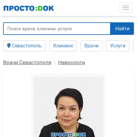
Перейти
Togg
к
основному
содержанию
Найти
Севастополь
Клиники
Врачи
Услуги
Врачи Севастополя
Неврологи