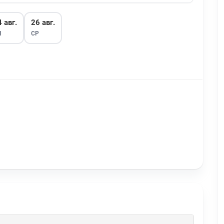
 авг.
26 авг.
Н
СР