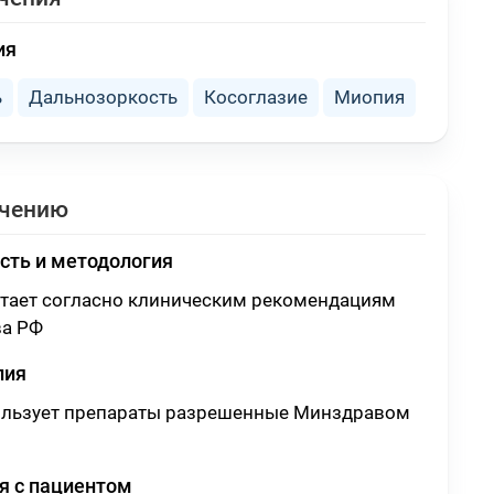
ия
ь
Дальнозоркость
Косоглазие
Миопия
ечению
сть и методология
отает согласно клиническим рекомендациям
а РФ
пия
ользует препараты разрешенные Минздравом
 с пациентом