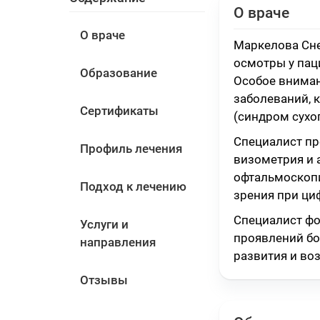
О враче
О враче
Маркелова Сн
осмотры у пац
Образование
Особое вниман
заболеваний, 
Сертификаты
(синдром сухог
Специалист пр
Профиль лечения
визометрия и 
офтальмоскопи
Подход к лечению
зрения при ци
Специалист фо
Услуги и
проявлений бо
направления
развития и во
Отзывы