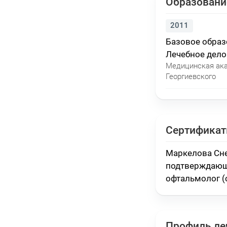
Образовани
2011
Базовое обра
Лечебное дело
Медицинская ак
Георгиевского
Сертифика
Маркелова Сне
подтверждающ
офтальмолог (
Профиль ле