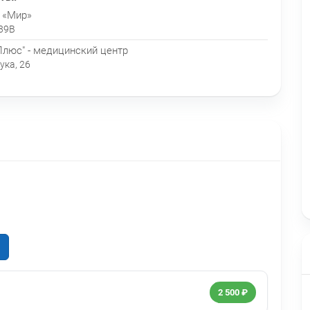
 «Мир»
 39В
люс" - медицинский центр
ука, 26
2 500 ₽