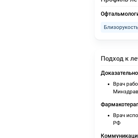
Офтальмолог
Близорукост
Подход к л
Доказательно
Врач раб
Минздрав
Фармакотера
Врач исп
РФ
Коммуникация