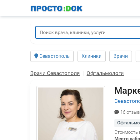
Перейти
к
основному
содержанию
Севастополь
Клиники
Врачи
Врачи Севастополя
Офтальмологи
Марк
Севастоп
16 отзыв
Офтальмо
Стоимость 
Место раб