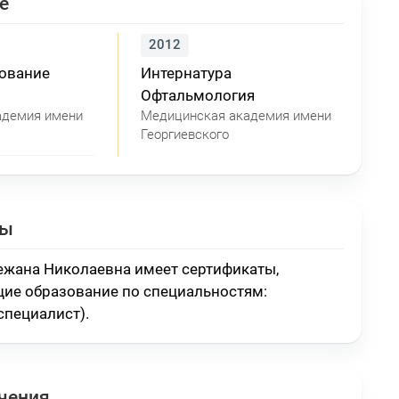
е
2012
зование
Интернатура
Офтальмология
адемия имени
Медицинская академия имени
Георгиевского
ты
жана Николаевна имеет сертификаты,
ие образование по специальностям:
специалист)
.
чения