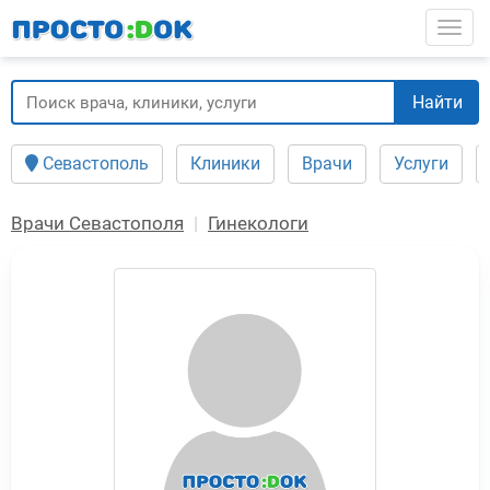
Перейти
Togg
к
основному
содержанию
Найти
Севастополь
Клиники
Врачи
Услуги
Врачи Севастополя
Гинекологи