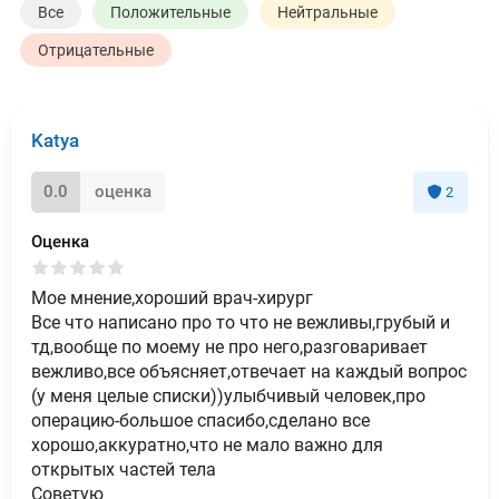
Все
Положительные
Нейтральные
Отрицательные
Katya
0.0
оценка
2
Оценка
Мое мнение,хороший врач-хирург
Все что написано про то что не вежливы,грубый и
тд,вообще по моему не про него,разговаривает
вежливо,все объясняет,отвечает на каждый вопрос
(у меня целые списки))улыбчивый человек,про
операцию-большое спасибо,сделано все
хорошо,аккуратно,что не мало важно для
открытых частей тела
Советую