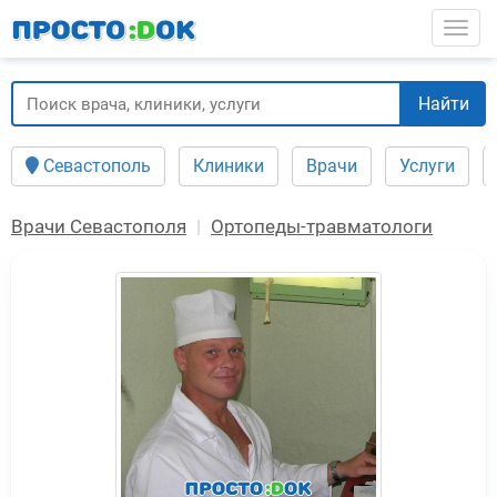
Перейти
Togg
к
основному
содержанию
Найти
Севастополь
Клиники
Врачи
Услуги
Врачи Севастополя
Ортопеды-травматологи