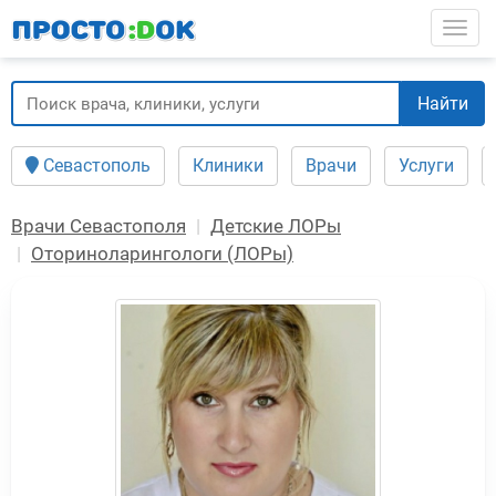
Перейти
Togg
к
основному
содержанию
Найти
Севастополь
Клиники
Врачи
Услуги
Врачи Севастополя
Детские ЛОРы
Оториноларингологи (ЛОРы)