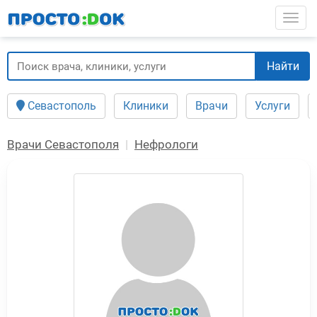
Перейти
Togg
к
основному
содержанию
Найти
Севастополь
Клиники
Врачи
Услуги
Врачи Севастополя
Нефрологи