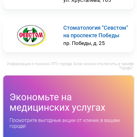
ул. Хрусталева, 165
Стоматология "Севстом"
на проспекте Победы
пр. Победы, д. 25
Информация о похожих ЛПУ города. Блок можно отключить в тарифе
"Профи".
Экономьте на
медицинских услугах
Посмотрите выгодные акции от клиник в вашем
городе!