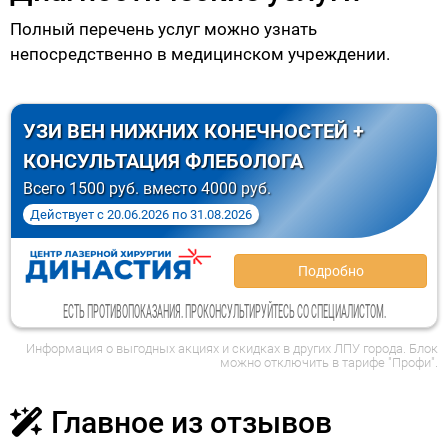
Полный перечень услуг можно узнать
непосредственно в медицинском учреждении.
УЗИ ВЕН НИЖНИХ КОНЕЧНОСТЕЙ +
КОНСУЛЬТАЦИЯ ФЛЕБОЛОГА
Всего 1500 руб. вместо 4000 руб.
Действует
с
20.06.2026
по
31.08.2026
Подробно
ЕСТЬ ПРОТИВОПОКАЗАНИЯ. ПРОКОНСУЛЬТИРУЙТЕСЬ СО СПЕЦИАЛИСТОМ.
Информация о выгодных акциях и скидках в других ЛПУ города. Блок
можно отключить в тарифе "Профи".
Главное из отзывов