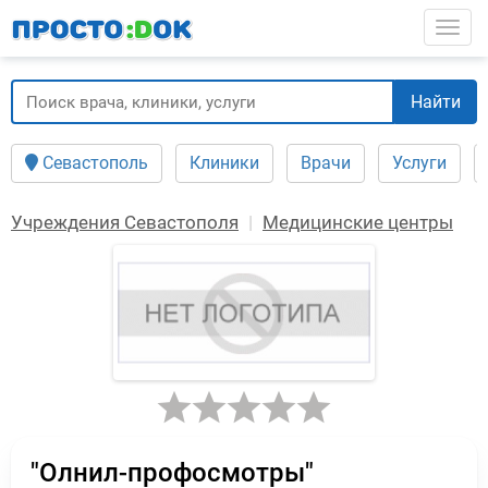
Перейти
Togg
к
основному
содержанию
Найти
Севастополь
Клиники
Врачи
Услуги
Учреждения Севастополя
Медицинские центры
"Олнил-профосмотры"