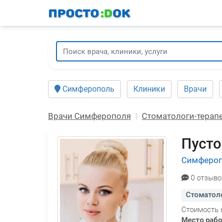
Перейти
к
основному
содержанию
Симферополь
Клиники
Врачи
Врачи Симферополя
Стоматологи-терап
Пусто
Симферо
0 отзыво
Стоматоло
Стоимость 
Место раб