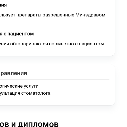
пия
ользует препараты разрешенные Минздравом
 с пациентом
ения обговариваются совместно с пациентом
правления
огические услуги
ультация стоматолога
ов и дипломов