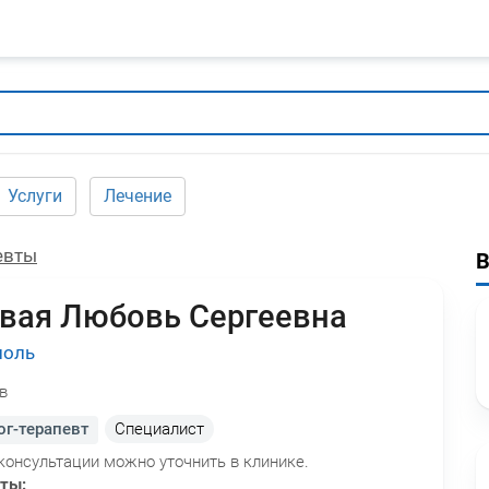
Услуги
Лечение
евты
вая Любовь Сергеевна
поль
в
г-терапевт
Специалист
консультации можно уточнить в клинике.
оты: