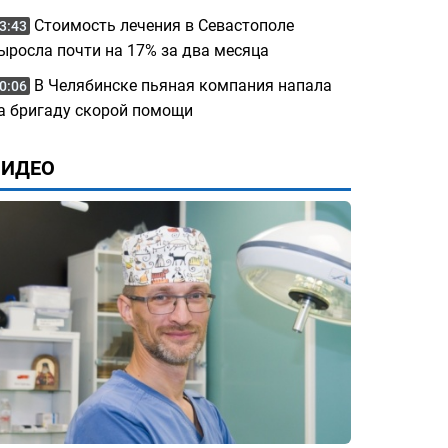
Стоимость лечения в Севастополе
3:43
ыросла почти на 17% за два месяца
В Челябинске пьяная компания напала
0:06
а бригаду скорой помощи
ВИДЕО
возбуждено
Оценивать качество
«Жаловаться б
о после
медицинской помощи
женщина сняла
ьдшера
предложили через портал
Гатчинской м
и
«Госуслуги»
больнице