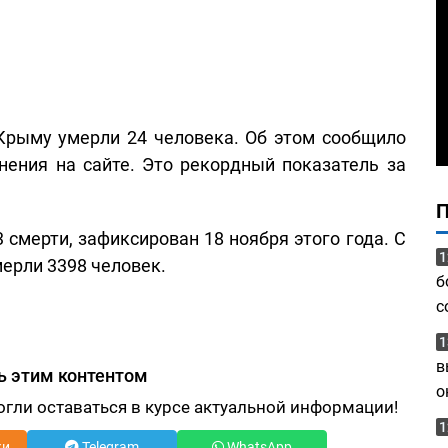
 Крыму умерли 24 человека. Об этом сообщило
нения на сайте. Это рекордный показатель за
смерти, зафиксирован 18 ноября этого года. С
1
ерли 3398 человек.
б
с
1
в
ь этим контентом
о
огли оставаться в курсе актуальной информации!
1
ки
Telegram
WhatsApp