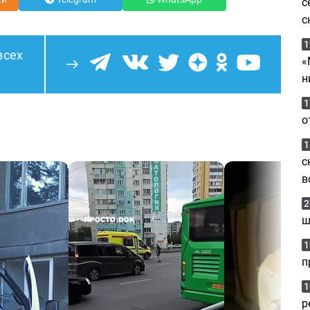
с
с
1
всех
«
н
1
о
1
с
в
2
ш
1
п
1
р