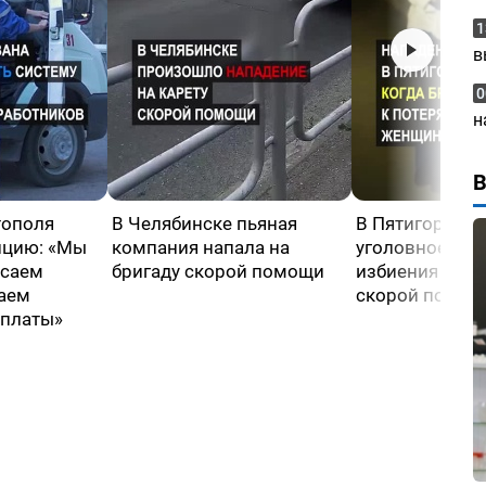
1
в
0
н
тополя
В Челябинске пьяная
В Пятигорске 
ицию: «Мы
компания напала на
уголовное дел
асаем
бригаду скорой помощи
избиения фел
чаем
скорой помощ
рплаты»