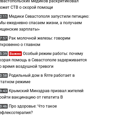
евастопольских медиков раскритиковал
южет СТВ о скорой помощи
Медики Севастополя запустили петицию:
2:11
Мы ежедневно спасаем жизни, а получаем
ищенские зарплаты»
Рак молочной железы: говорим
7:57
ткровенно о главном
Особый режим работы: почему
5:39
Важно
корая помощь в Севастополе задерживается
о время воздушной тревоги
Родильный дом в Ялте работает в
0:58
татном режиме
Крымский Минздрав призвал жителей
9:43
ройти вакцинацию от гепатита B
Про здоровье: Что такое
0:46
ефлексотерапия?