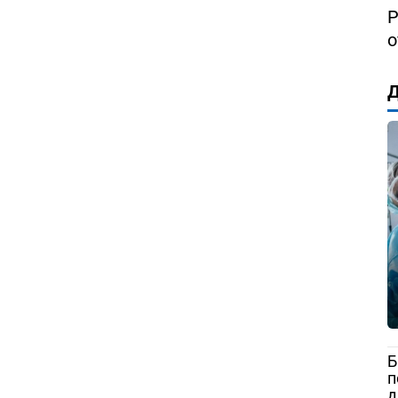
Р
о
Д
Б
п
д