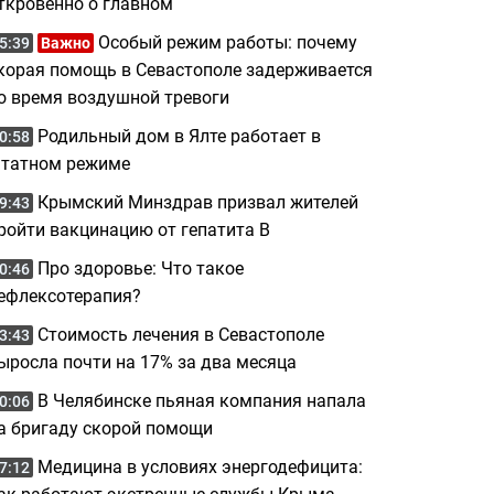
ткровенно о главном
Особый режим работы: почему
5:39
Важно
корая помощь в Севастополе задерживается
о время воздушной тревоги
Родильный дом в Ялте работает в
0:58
татном режиме
Крымский Минздрав призвал жителей
9:43
ройти вакцинацию от гепатита B
Про здоровье: Что такое
0:46
ефлексотерапия?
Стоимость лечения в Севастополе
3:43
ыросла почти на 17% за два месяца
В Челябинске пьяная компания напала
0:06
а бригаду скорой помощи
Медицина в условиях энергодефицита:
7:12