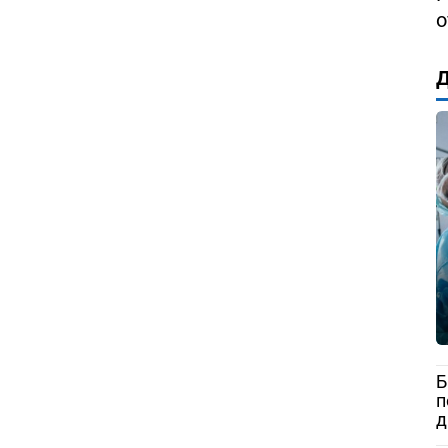
о
Д
Б
п
д