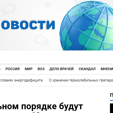
Ь
РОССИЯ
МИР
ВОЗ
ДЕЛО ВРАЧЕЙ
СКАНДАЛ
МНЕНИ
словиях энергодефицита
О хранении термолабильных препар
ьном порядке будут