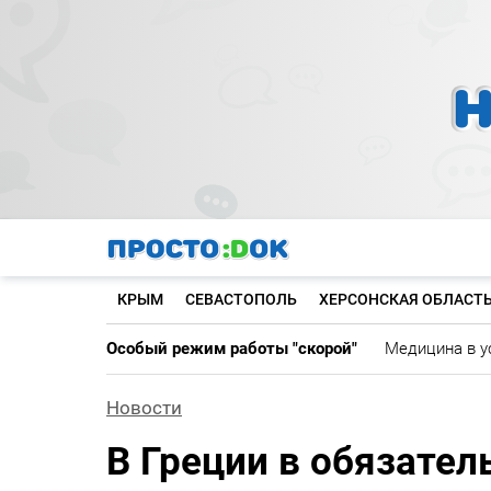
Перейти
к
основному
содержанию
КРЫМ
СЕВАСТОПОЛЬ
ХЕРСОНСКАЯ ОБЛАСТ
Особый режим работы "скорой"
Медицина в у
Новости
В Греции в обязател