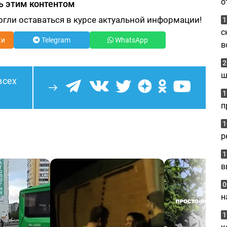
о
ь этим контентом
огли оставаться в курсе актуальной информации!
1
с
ки
Telegram
WhatsApp
в
2
ш
всех
1
п
1
р
1
в
0
н
1