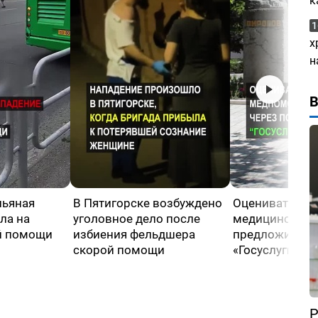
к
1
х
н
пьяная
В Пятигорске возбуждено
Оценивать кач
ла на
уголовное дело после
медицинской
й помощи
избиения фельдшера
предложили че
скорой помощи
«Госуслуги»
Р