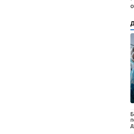
о
Д
Б
п
д