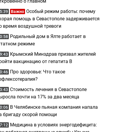
ткровенно о главном
Особый режим работы: почему
5:39
Важно
корая помощь в Севастополе задерживается
о время воздушной тревоги
Родильный дом в Ялте работает в
0:58
татном режиме
Крымский Минздрав призвал жителей
9:43
ройти вакцинацию от гепатита B
Про здоровье: Что такое
0:46
ефлексотерапия?
Стоимость лечения в Севастополе
3:43
ыросла почти на 17% за два месяца
В Челябинске пьяная компания напала
0:06
а бригаду скорой помощи
Медицина в условиях энергодефицита:
7:12