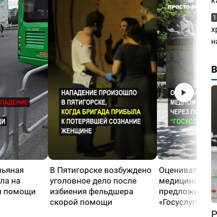
к
1
х
н
пьяная
В Пятигорске возбуждено
Оценивать кач
ла на
уголовное дело после
медицинской
й помощи
избиения фельдшера
предложили че
скорой помощи
«Госуслуги»
Р