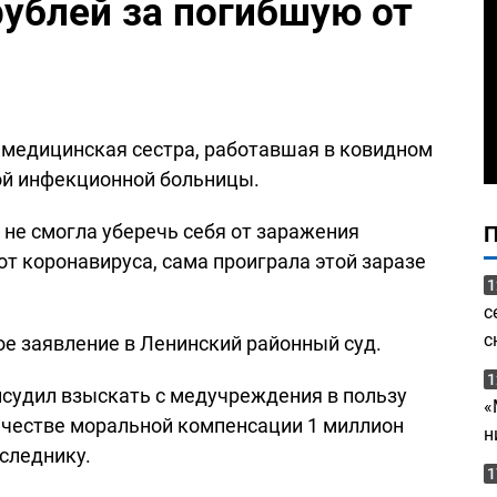
ублей за погибшую от
 медицинская сестра, работавшая в ковидном
ой инфекционной больницы.
 не смогла уберечь себя от заражения
т коронавируса, сама проиграла этой заразе
1
с
с
е заявление в Ленинский районный суд.
1
рисудил взыскать с медучреждения в пользу
«
ачестве моральной компенсации 1 миллион
н
аследнику.
1