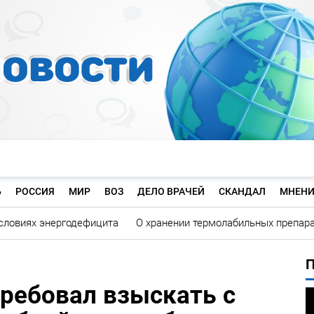
Ь
РОССИЯ
МИР
ВОЗ
ДЕЛО ВРАЧЕЙ
СКАНДАЛ
МНЕНИ
словиях энергодефицита
О хранении термолабильных препар
требовал взыскать с