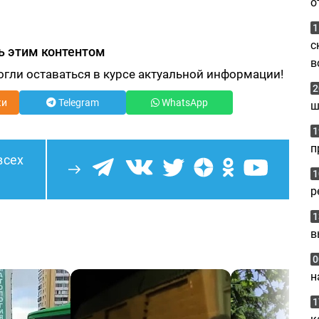
о
1
с
ь этим контентом
в
огли оставаться в курсе актуальной информации!
2
ки
Telegram
WhatsApp
ш
1
п
всех
1
р
1
в
0
н
1