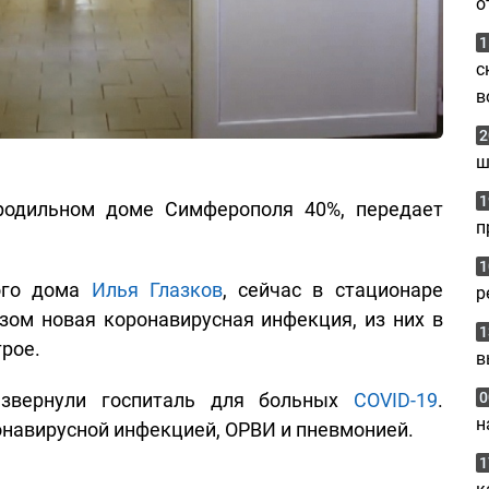
о
1
с
в
2
ш
1
родильном доме Симферополя 40%, передает
п
1
ного дома
Илья Глазков
, сейчас в стационаре
р
зом новая коронавирусная инфекция, из них в
1
рое.
в
звернули госпиталь для больных
COVID-19
.
0
н
навирусной инфекцией, ОРВИ и пневмонией.
1