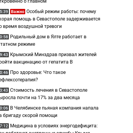
ткровенно о главном
Особый режим работы: почему
5:39
Важно
корая помощь в Севастополе задерживается
о время воздушной тревоги
Родильный дом в Ялте работает в
0:58
татном режиме
Крымский Минздрав призвал жителей
9:43
ройти вакцинацию от гепатита B
Про здоровье: Что такое
0:46
ефлексотерапия?
Стоимость лечения в Севастополе
3:43
ыросла почти на 17% за два месяца
В Челябинске пьяная компания напала
0:06
а бригаду скорой помощи
Медицина в условиях энергодефицита:
7:12