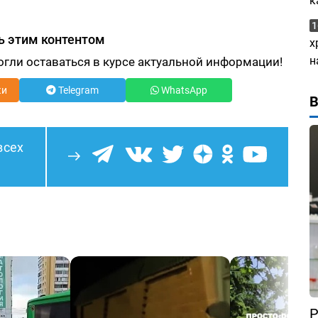
к
1
ь этим контентом
х
н
огли оставаться в курсе актуальной информации!
ки
Telegram
WhatsApp
всех
Р