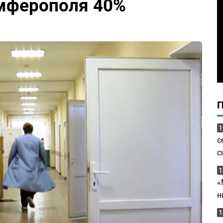
мферополя 40%
1
с
с
1
«
н
1