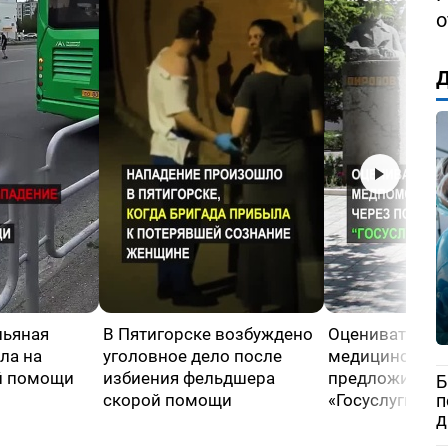
о
Д
пьяная
В Пятигорске возбуждено
Оценивать кач
ла на
уголовное дело после
медицинской
й помощи
избиения фельдшера
предложили че
Б
скорой помощи
«Госуслуги»
п
д