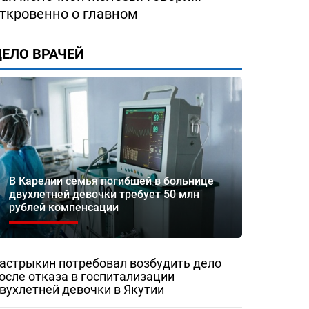
ткровенно о главном
ЕЛО ВРАЧЕЙ
В Карелии семья погибшей в больнице
двухлетней девочки требует 50 млн
рублей компенсации
ество
«Жаловаться бесполезно»:
Медработник
 помощи
женщина сняла разруху в
Сорочинской 
рез портал
Гатчинской межрайонной
записали
астрыкин потребовал возбудить дело
больнице
видеообращен
осле отказа в госпитализации
вухлетней девочки в Якутии
и Бастрыкину