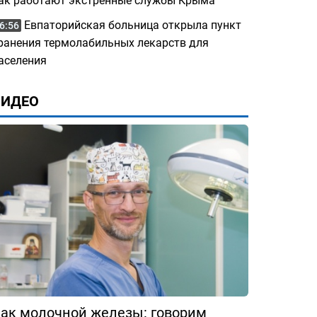
ак работают экстренные службы Крыма
Евпаторийская больница открыла пункт
6:56
ранения термолабильных лекарств для
аселения
ВИДЕО
ак молочной железы: говорим