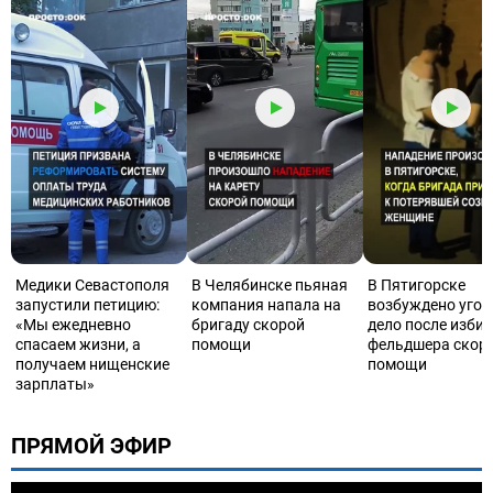
Медики Севастополя
В Челябинске пьяная
В Пятигорске
запустили петицию:
компания напала на
возбуждено угол
«Мы ежедневно
бригаду скорой
дело после изби
спасаем жизни, а
помощи
фельдшера скор
получаем нищенские
помощи
зарплаты»
ПРЯМОЙ ЭФИР