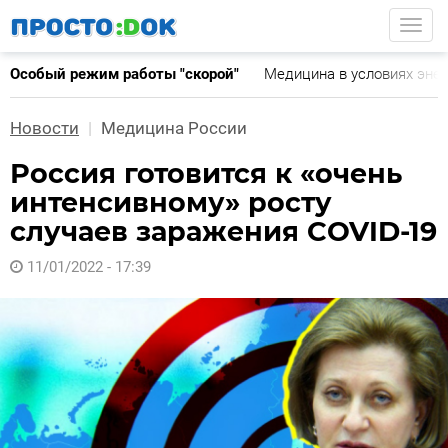
Перейти
Togg
к
основному
Особый режим работы "скорой"
Медицина в условиях эне
содержанию
Новости
Медицина России
Россия готовится к «очень
интенсивному» росту
случаев заражения COVID-19
11/01/2022 - 17:39