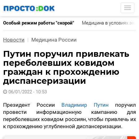
Перейти
Togg
к
основному
Особый режим работы "скорой"
Медицина в условиях эне
содержанию
Новости
Медицина России
Путин поручил привлекать
переболевших ковидом
граждан к прохождению
диспансеризации
06/01/2022 - 10:53
Президент России
Владимир Путин
поручил
провести информационную кампанию для
переболевших ковидом россиян, чтобы привлечь их
к прохождению углубленной диспансеризации.