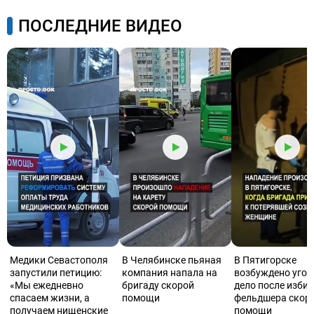
ПОСЛЕДНИЕ ВИДЕО
Медики Севастополя
В Челябинске пьяная
В Пятигорске
запустили петицию:
компания напала на
возбуждено угол
«Мы ежедневно
бригаду скорой
дело после изби
спасаем жизни, а
помощи
фельдшера скор
получаем нищенские
помощи