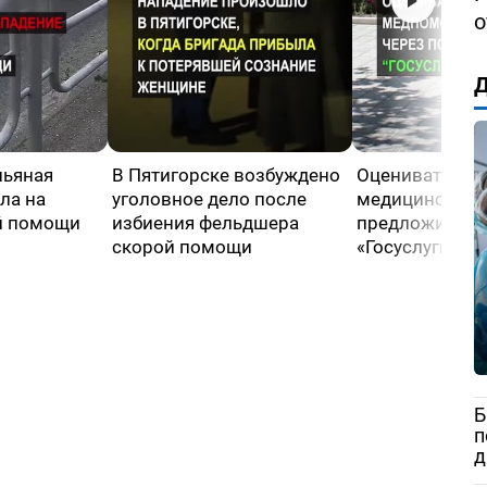
о
Д
пьяная
В Пятигорске возбуждено
Оценивать кач
ла на
уголовное дело после
медицинской
й помощи
избиения фельдшера
предложили че
скорой помощи
«Госуслуги»
Б
п
д