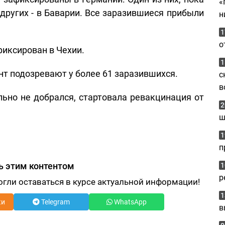
«
других - в Баварии. Все заразившиеся прибыли
н
1
о
иксирован в Чехии.
1
т подозревают у более 61 заразившихся.
с
в
ьно не добрался, стартовала ревакцинация от
2
ш
1
п
ь этим контентом
1
р
огли оставаться в курсе актуальной информации!
1
ки
Telegram
WhatsApp
в