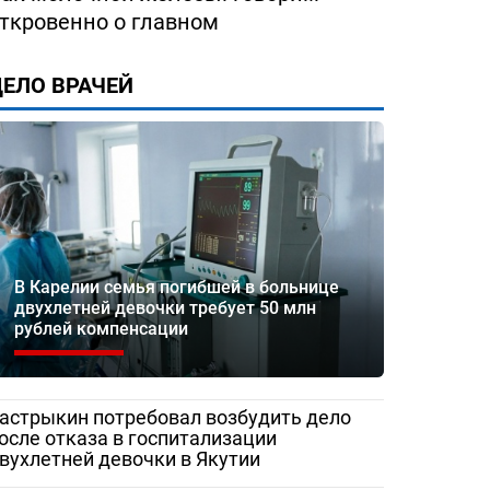
ткровенно о главном
ЕЛО ВРАЧЕЙ
ество
«Жаловаться бесполезно»:
Медработник
 помощи
женщина сняла разруху в
Сорочинской 
рез портал
Гатчинской межрайонной
записали
больнице
видеообращен
и Бастрыкину
В Карелии семья погибшей в больнице
двухлетней девочки требует 50 млн
рублей компенсации
астрыкин потребовал возбудить дело
осле отказа в госпитализации
вухлетней девочки в Якутии