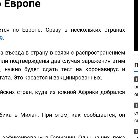
о Европе
ется по Европе. Сразу в нескольких странах
9
.
а въезда в страну в связи с распространением
ыли подтверждены два случая заражения этим
, нужно будет сдать тест на коронавирус и
ата. Это касается и вакцинированных.
1
в
йских стран, куда из южной Африки добрался
о
1
с
ика в Милан. При этом, как сообщается, он
с
1
зафиксированы в Германии. Один из них, пока