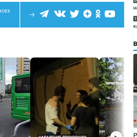
0
н
всех
1
к
Р