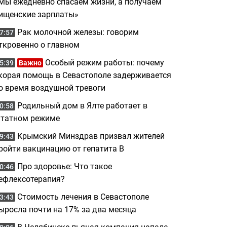
Мы ежедневно спасаем жизни, а получаем
ищенские зарплаты»
Рак молочной железы: говорим
7:57
ткровенно о главном
Особый режим работы: почему
5:39
Важно
корая помощь в Севастополе задерживается
о время воздушной тревоги
Родильный дом в Ялте работает в
0:58
татном режиме
Крымский Минздрав призвал жителей
9:43
ройти вакцинацию от гепатита B
Про здоровье: Что такое
0:46
ефлексотерапия?
Стоимость лечения в Севастополе
3:43
ыросла почти на 17% за два месяца