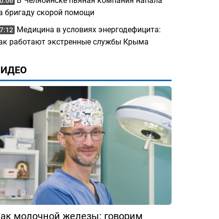
В Челябинске пьяная компания напала
0:06
а бригаду скорой помощи
Медицина в условиях энергодефицита:
7:12
ак работают экстренные службы Крыма
ВИДЕО
ак молочной железы: говорим