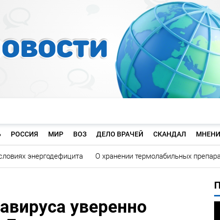
Ь
РОССИЯ
МИР
ВОЗ
ДЕЛО ВРАЧЕЙ
СКАНДАЛ
МНЕНИ
словиях энергодефицита
О хранении термолабильных препар
авируса уверенно