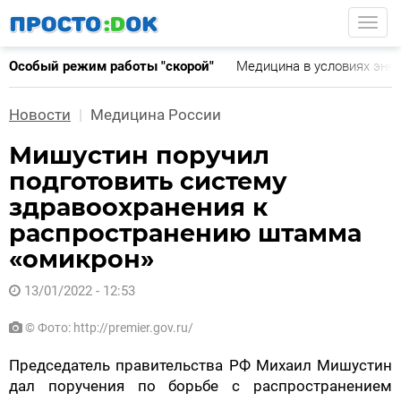
Перейти
Togg
к
основному
Особый режим работы "скорой"
Медицина в условиях эне
содержанию
Новости
Медицина России
Мишустин поручил
подготовить систему
здравоохранения к
распространению штамма
«омикрон»
13/01/2022 - 12:53
© Фото: http://premier.gov.ru/
Председатель правительства РФ Михаил Мишустин
дал поручения по борьбе с распространением