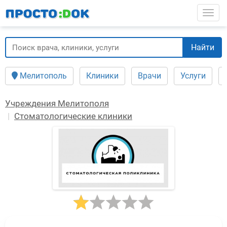
Перейти
Togg
к
основному
содержанию
Найти
Мелитополь
Клиники
Врачи
Услуги
Учреждения Мелитополя
Стоматологические клиники