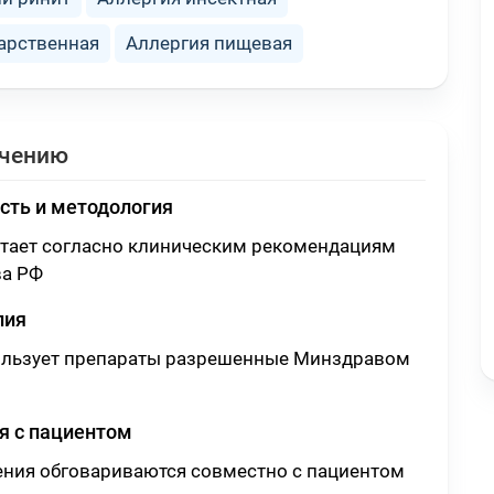
арственная
Аллергия пищевая
ечению
сть и методология
отает согласно клиническим рекомендациям
а РФ
пия
ользует препараты разрешенные Минздравом
 с пациентом
ения обговариваются совместно с пациентом