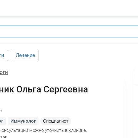
ги
Лечение
оги
ник Ольга Сергеевна
в
ог
Иммунолог
Специалист
консультации можно уточнить в клинике.
оты: