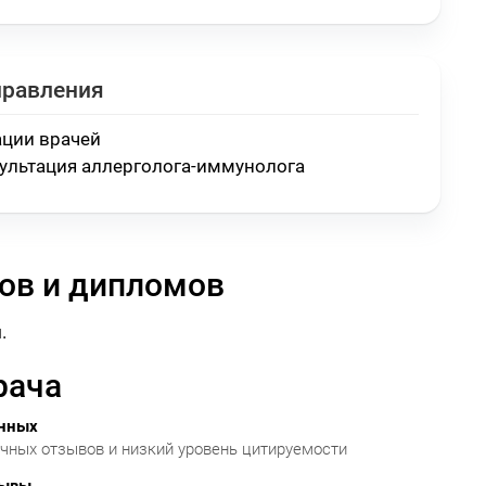
правления
ации врачей
ультация аллерголога-иммунолога
ов и дипломов
.
рача
анных
очных отзывов и низкий уровень цитируемости
зывы