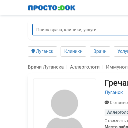
Перейти
к
основному
содержанию
Луганск
Клиники
Врачи
Услу
Врачи Луганска
Аллергологи
Иммунол
Греча
Луганск
0 отзыво
Аллергол
Стоимость 
Место раб