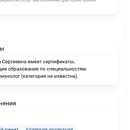
ты
а Сергеевна имеет сертификаты,
ие образование по специальностям:
мунолог (категория не известна)
.
чения
й ринит
Аллергия инсектная