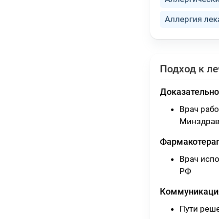
Аллергия лек
Подход к л
Доказательно
Врач раб
Минздрав
Фармакотера
Врач исп
РФ
Коммуникация
Пути реш