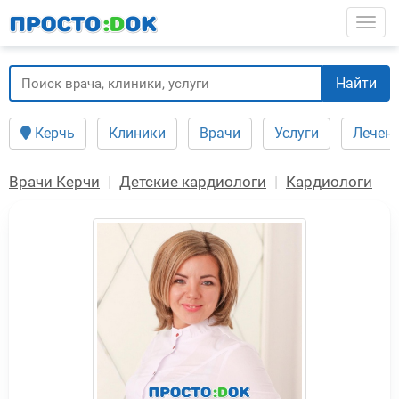
Перейти
Togg
к
основному
содержанию
Найти
Керчь
Клиники
Врачи
Услуги
Лечен
Врачи Керчи
Детские кардиологи
Кардиологи