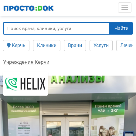
Перейти
Togg
к
основному
содержанию
Найти
Керчь
Клиники
Врачи
Услуги
Лечен
Учреждения Керчи