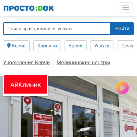
Перейти
Togg
к
основному
содержанию
Найти
Керчь
Клиники
Врачи
Услуги
Лечен
Учреждения Керчи
Медицинские центры